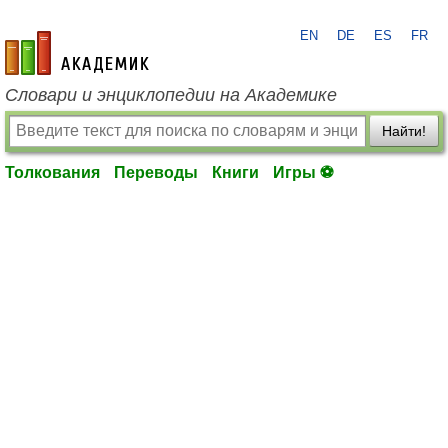
EN
DE
ES
FR
academic.ru
Словари и энциклопедии на Академике
Найти!
Толкования
Переводы
Книги
Игры ⚽