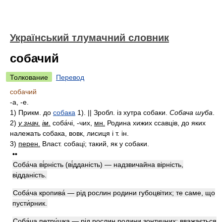
Український тлумачний словник
собачий
Толкование
Перевод
собачий
-а, -е.
1)
Прикм. до
собака
1). ||
Зробл.
із хутра собаки.
Собача шуба
.
2)
у знач.
ім.
соба́чі, -чих,
мн.
Родина хижих ссавців, до яких
належать собака, вовк, лисиця і т. ін.
3)
перен.
Власт.
собаці; такий, як у собаки.
••
Соба́ча ві́рність (ві́дданість) — надзвичайна вірність,
відданість.
Соба́ча кропива́ — рід рослин родини губоцвітих; те саме, що
пусти́рник.
Соба́ча петру́шка — рід рослин родини зонтичних; вважається