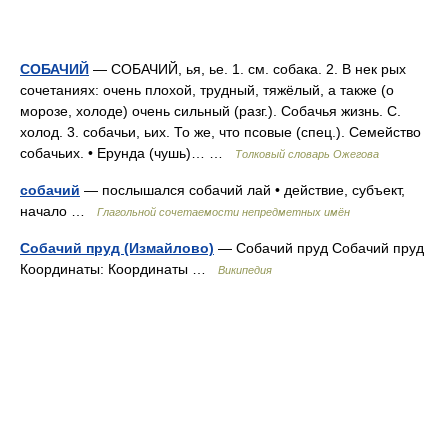
СОБАЧИЙ
— СОБАЧИЙ, ья, ье. 1. см. собака. 2. В нек рых
сочетаниях: очень плохой, трудный, тяжёлый, а также (о
морозе, холоде) очень сильный (разг.). Собачья жизнь. С.
холод. 3. собачьи, ьих. То же, что псовые (спец.). Семейство
собачьих. • Ерунда (чушь)… …
Толковый словарь Ожегова
собачий
— послышался собачий лай • действие, субъект,
начало …
Глагольной сочетаемости непредметных имён
Собачий пруд (Измайлово)
— Собачий пруд Собачий пруд
Координаты: Координаты …
Википедия