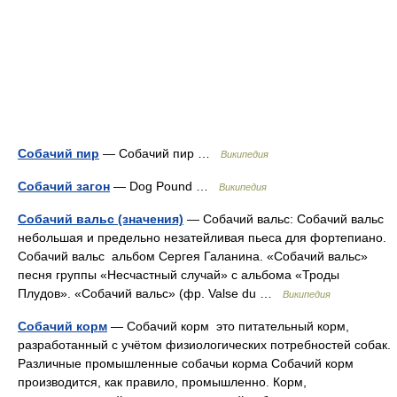
Собачий пир
— Собачий пир …
Википедия
Собачий загон
— Dog Pound …
Википедия
Собачий вальс (значения)
— Собачий вальс: Собачий вальс
небольшая и предельно незатейливая пьеса для фортепиано.
Собачий вальс альбом Сергея Галанина. «Собачий вальс»
песня группы «Несчастный случай» с альбома «Троды
Плудов». «Собачий вальс» (фр. Valse du …
Википедия
Собачий корм
— Собачий корм это питательный корм,
разработанный с учётом физиологических потребностей собак.
Различные промышленные собачьи корма Собачий корм
производится, как правило, промышленно. Корм,