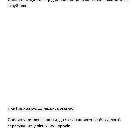
отруйною.
Соба́ча смерть — ганебна смерть.
Соба́ча упря́жка — нарти, до яких запряжені собаки; засіб
пересування у північних народів.