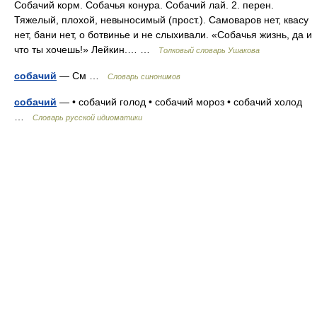
Собачий корм. Собачья конура. Собачий лай. 2. перен.
Тяжелый, плохой, невыносимый (прост.). Самоваров нет, квасу
нет, бани нет, о ботвинье и не слыхивали. «Собачья жизнь, да и
что ты хочешь!» Лейкин.… …
Толковый словарь Ушакова
собачий
— См …
Словарь синонимов
собачий
— • собачий голод • собачий мороз • собачий холод
…
Словарь русской идиоматики