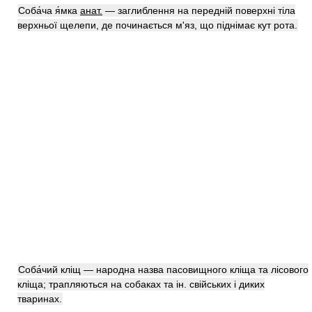
Соба́ча я́мка
анат.
— заглиблення на передній поверхні тіла
верхньої щелепи, де починається м'яз, що піднімає кут рота.
Соба́чий кліщ — народна назва пасовищного кліща та лісового
кліща; трапляються на собаках та ін. свійських і диких
тваринах.